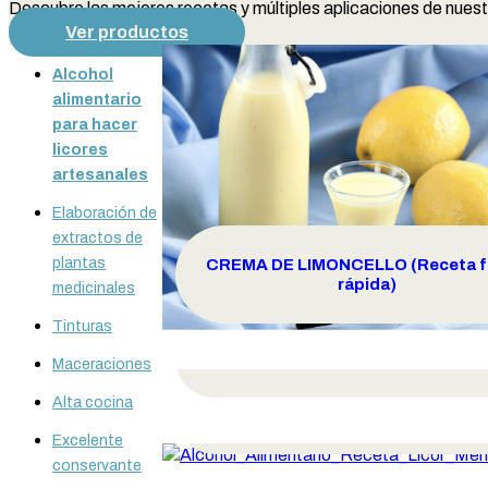
Descubre las mejores recetas y múltiples aplicaciones de nue
Ver productos
Alcohol
alimentario
para hacer
licores
artesanales
Elaboración de
extractos de
plantas
CREMA DE LIMONCELLO (Receta fá
rápida)
medicinales
Tinturas
LICOR DE PISTACHO Y MIEL
Maceraciones
Alta cocina
RECETA ELIXIR DE MENTA
Excelente
conservante
RECETA LICOR DE TOMILLO