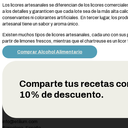
Los licores artesanales se diferencian de los licores comercial
a los detalles y garanticen que cada lote sea de la más alta cali
conservantes ni colorantes artificiales. En tercer lugar, los pr
artesanal tiene un sabor y aroma único.
Existen muchos tipos de licores artesanales, cada uno con sus 
partir de limones frescos, mientras que el chartreuse es un licor
Comprar Alcohol Alimentario
Comparte tus recetas co
10% de descuento.
ETILIUM Alcohol Etílico Alim
info@etilium.com
Barcelona, España